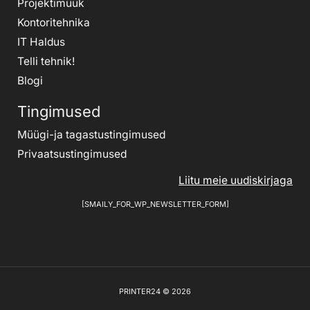
Projektimüük
Kontoritehnika
IT Haldus
Telli tehnik
!
Blogi
Tingimused
Müügi-ja tagastustingimused
Privaatsustingimused
Liitu meie uudiskirjaga
[SMAILY_FOR_WP_NEWSLETTER_FORM]
PRINTER24 © 2026