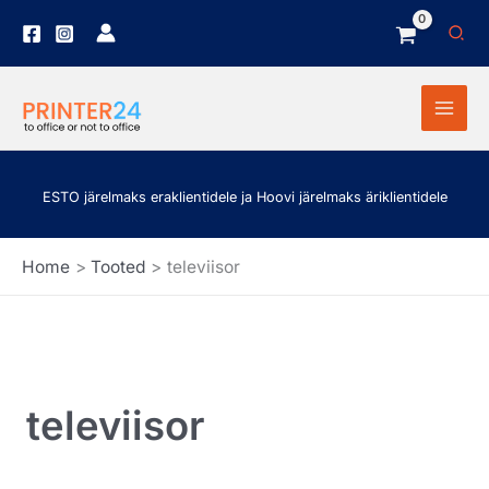
Skip
Sea
to
content
ESTO järelmaks eraklientidele ja Hoovi järelmaks äriklientidele
Home
Tooted
televiisor
televiisor