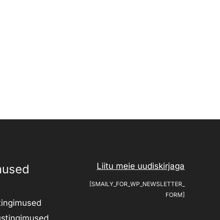
Liitu meie uudiskirjaga
mused
[SMAILY_FOR_WP_NEWSLETTER_
FORM]
tingimused
ustingimused