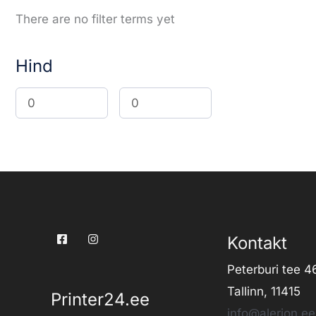
There are no filter terms yet
Hind
Kontakt
Peterburi tee 4
Tallinn, 11415
Printer24.ee
info@alerion.ee