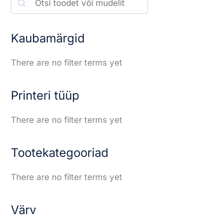
S
e
a
Kaubamärgid
r
There are no filter terms yet
c
h
Printeri tüüp
There are no filter terms yet
Tootekategooriad
There are no filter terms yet
Värv