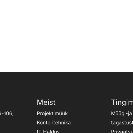
Meist
Tingi
6-106,
Projektimüük
Müügi-ja
Kontoritehnika
tagastus
IT Haldus
Privaats