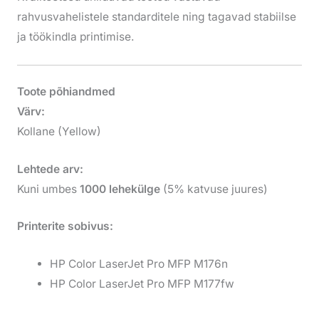
rahvusvahelistele standarditele ning tagavad stabiilse
ja töökindla printimise.
Toote põhiandmed
Värv:
Kollane (Yellow)
Lehtede arv:
Kuni umbes
1000 lehekülge
(5% katvuse juures)
Printerite sobivus:
HP Color LaserJet Pro MFP M176n
HP Color LaserJet Pro MFP M177fw