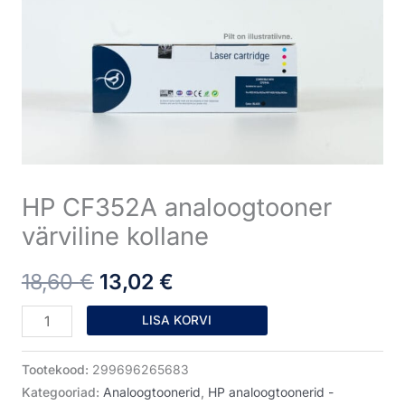
värviline
oli:
on:
kollane
18,60 €.
13,02 €.
kogus
HP CF352A analoogtooner
värviline kollane
18,60
€
13,02
€
LISA KORVI
Tootekood:
299696265683
Kategooriad:
Analoogtoonerid
,
HP analoogtoonerid -