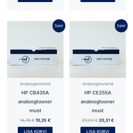
Algne
Praegune
Algne
Praegune
Sale!
Sale!
hind
hind
hind
hind
oli:
on:
oli:
on:
14,78 €.
10,35 €.
29,02 €.
20,31 €.
Analoogtoonerid
Analoogtoonerid
HP CB435A
HP CE255A
analoogtooner
analoogtooner
must
must
14,78
€
10,35
€
29,02
€
20,31
€
LISA KORVI
LISA KORVI