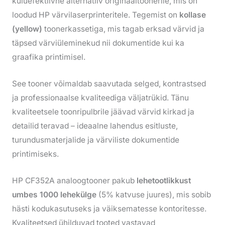
kuluefektiivne alternatiiv originaaltoonerile, mis on
loodud HP värvilaserprinteritele. Tegemist on
kollase
(yellow)
toonerkassetiga, mis tagab erksad värvid ja
täpsed värviüleminekud nii dokumentide kui ka
graafika printimisel.
See tooner võimaldab saavutada selged, kontrastsed
ja professionaalse kvaliteediga väljatrükid. Tänu
kvaliteetsele toonripulbrile jäävad värvid kirkad ja
detailid teravad – ideaalne lahendus esitluste,
turundusmaterjalide ja värviliste dokumentide
printimiseks.
HP CF352A analoogtooner pakub
lehetootlikkust
umbes 1000 lehekülge
(5% katvuse juures), mis sobib
hästi kodukasutuseks ja väiksematesse kontoritesse.
Kvaliteetsed ühilduvad tooted vastavad