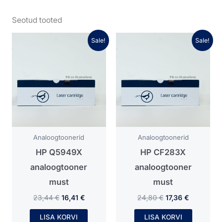
Seotud tooted
Algne
Praegune
Algne
Praegune
Sale!
Sale!
hind
hind
hind
hind
oli:
on:
oli:
on:
23,44 €.
16,41 €.
24,80 €.
17,36 €.
Analoogtoonerid
Analoogtoonerid
HP Q5949X
HP CF283X
analoogtooner
analoogtooner
must
must
23,44
€
16,41
€
24,80
€
17,36
€
LISA KORVI
LISA KORVI