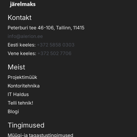
Kontakt
Peterburi tee 46-106, Tallinn, 11415
info@alerion.ee
Eesti keeles:
+372 5858 0303
Vene keeles:
+372 502 7706
Meist
Projektimüük
Kontoritehnika
IT Haldus
Telli tehnik
!
Blogi
Tingimused
Müügi-ja tagastustingimused