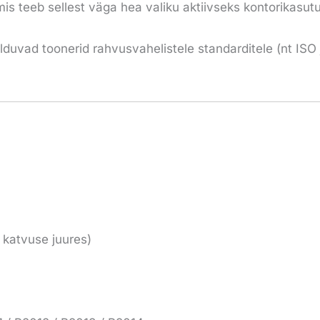
is teeb sellest väga hea valiku aktiivseks kontorikasut
lduvad toonerid rahvusvahelistele standarditele (nt ISO
katvuse juures)