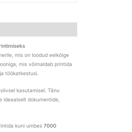
intimiseks
nerile, mis on loodud eelkõige
ooniga, mis võimaldab printida
a töökatkestusi.
nsiivsel kasutamisel. Tänu
ee ideaalselt dokumentide,
rintida kuni umbes
7000