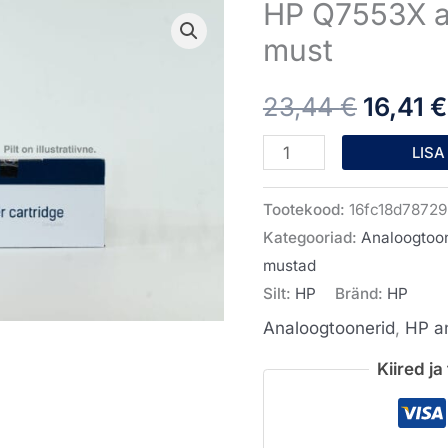
HP Q7553X a
HP
Algne
Q7553X
must
hind
analoogtooner
23,44
€
16,41
€
must
oli:
kogus
LISA
23,44 
Tootekood:
16fc18d78729
Kategooriad:
Analoogtoo
mustad
Silt:
HP
Bränd:
HP
Analoogtoonerid
,
HP a
Kiired j