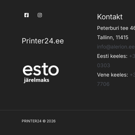
Kontakt
Peterburi tee 4
Tallinn, 11415
Printer24.ee
info@alerion.ee
Eesti keeles:
+3
0303
Vene keeles:
+
7706
PRINTER24 © 2026