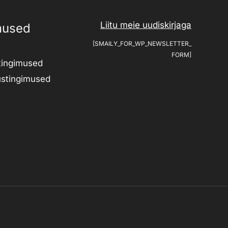
Liitu meie uudiskirjaga
mused
[SMAILY_FOR_WP_NEWSLETTER_
FORM]
tingimused
ustingimused