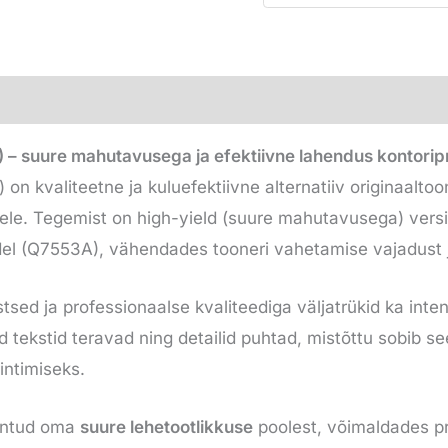
– suure mahutavusega ja efektiivne lahendus kontoripr
 kvaliteetne ja kuluefektiivne alternatiiv originaaltoo
ele. Tegemist on high-yield (suure mahutavusega) versi
del (Q7553A), vähendades tooneri vahetamise vajadust j
tsed ja professionaalse kvaliteediga väljatrükid ka inte
d tekstid teravad ning detailid puhtad, mistõttu sobib s
intimiseks.
untud oma
suure lehetootlikkuse
poolest, võimaldades p