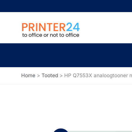
Skip
to
content
Home
Tooted
HP Q7553X analoogtooner 