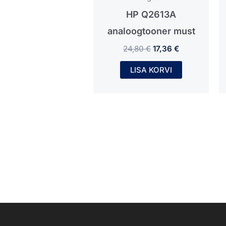
HP Q2613A
analoogtooner must
24,80
€
17,36
€
LISA KORVI