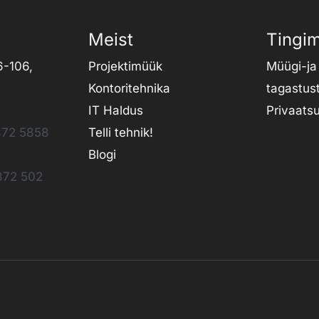
Meist
Tingi
6-106,
Projektimüük
Müügi-ja
Kontoritehnika
tagastus
IT Haldus
Privaats
72 5858
Telli tehnik
!
Blogi
372 502