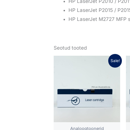
HP LaserJet P2010 / P2011
HP LaserJet P2015 / P201
HP LaserJet M2727 MFP s
Seotud tooted
Algne
Praegune
Sale!
hind
hind
oli:
on:
24,80 €.
17,36 €.
Analoogtoonerid