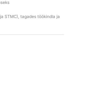
useks
 ja STMC), tagades töökindla ja