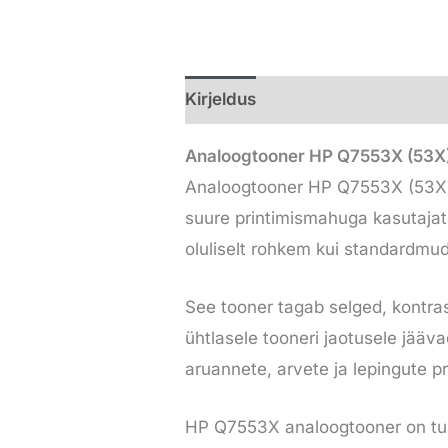
Kirjeldus
Lisainfo
Analoogtooner HP Q7553X (53X) 
Analoogtooner HP Q7553X (53X) on
suure printimismahuga kasutajat
oluliselt rohkem kui standardmu
See tooner tagab selged, kontras
ühtlasele tooneri jaotusele jääva
aruannete, arvete ja lepingute pr
HP Q7553X analoogtooner on t