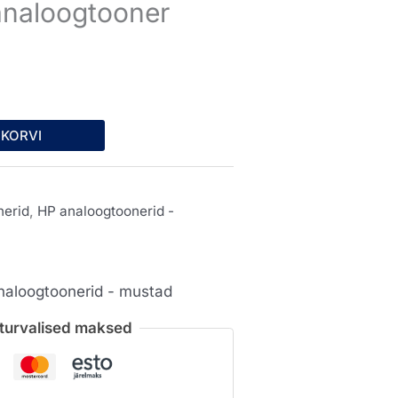
naloogtooner
Praegune
hind
on:
 KORVI
€.
16,41 €.
nerid
,
HP analoogtoonerid -
naloogtoonerid - mustad
a turvalised maksed