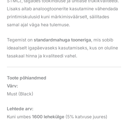
STMC), tagades töökindluse ja ühtlase trükikvaliteedi.
Lisaks aitab analoogtoonerite kasutamine vähendada
printimiskulusid kuni märkimisväärselt, säilitades
samal ajal väga hea tulemuse.
Tegemist on
standardmahuga tooneriga
, mis sobib
ideaalselt igapäevaseks kasutamiseks, kus on oluline
tasakaal hinna ja kvaliteedi vahel.
Toote põhiandmed
Värv:
Must (Black)
Lehtede arv:
Kuni umbes
1600 lehekülge
(5% katvuse juures)