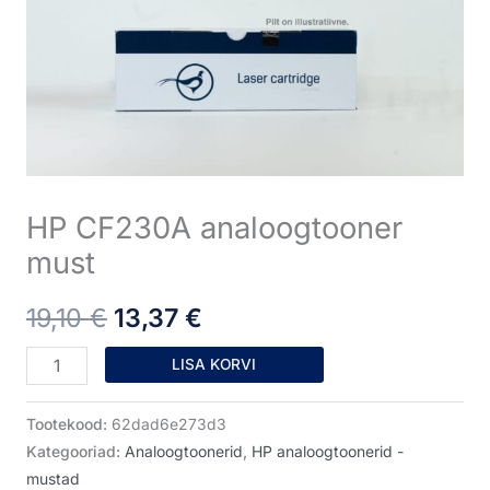
oli:
on:
kogus
19,10 €.
13,37 €.
HP CF230A analoogtooner
must
19,10
€
13,37
€
LISA KORVI
Tootekood:
62dad6e273d3
Kategooriad:
Analoogtoonerid
,
HP analoogtoonerid -
mustad