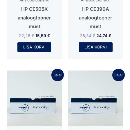
Analoogtoonerid
Analoogtoonerid
HP CE505X
HP CE390A
analoogtooner
analoogtooner
must
must
22,26
€
15,59
€
35,34
€
24,74
€
LISA KORVI
LISA KORVI
Algne
Praegune
Algne
Praegune
Sale!
Sale!
hind
hind
hind
hind
oli:
on:
oli:
on:
23,44 €.
16,41 €.
26,04 €.
18,23 €.