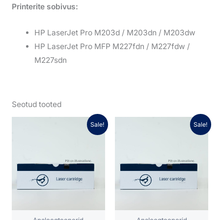
Printerite sobivus:
HP LaserJet Pro M203d / M203dn / M203dw
HP LaserJet Pro MFP M227fdn / M227fdw /
M227sdn
Seotud tooted
Algne
Praegune
Algne
Praegune
Sale!
Sale!
hind
hind
hind
hind
oli:
on:
oli:
on:
22,26 €.
15,59 €.
35,34 €.
24,74 €.