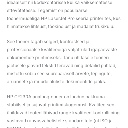
ideaalselt nii kodukontorisse kui ka väiksematesse
ettevõtetesse. Tegemist on populaarse
toonermudeliga HP LaserJet Pro seeria printerites, kus
hinnatakse lihtsust, töökindlust ja madalat trükikulu.
See tooner tagab selged, kontrastsed ja
professionaalse kvaliteediga väljatrükid igapäevaste
dokumentide printimiseks. Tänu ühtlasele tooneri
jaotusele jäävad tekstid teravad ning detailid puhtad,
mistõttu sobib see suurepäraselt arvete, lepingute,
aruannete ja muude oluliste dokumentide jaoks.
HP CF230A analoogtooner on loodud pakkuma
stabiilset ja sujuvat printimiskogemust. Kvaliteetsed
ühilduvad tooted läbivad range kvaliteedikontrolli ning
vastavad rahvusvahelistele standarditele (nt ISO ja