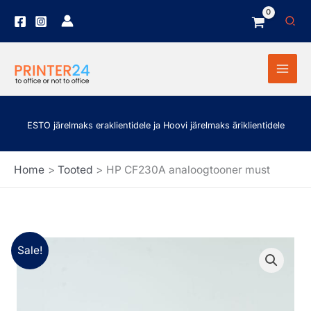
Skip
Sea
to
content
ESTO järelmaks eraklientidele ja Hoovi järelmaks äriklientidele
Home
Tooted
HP CF230A analoogtooner must
HP
Algne
Praegune
Sale!
CF230A
hind
hind
analoogtooner
must