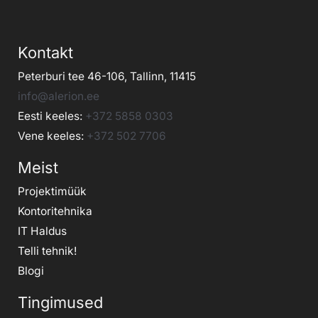
Vene keeles:
+372 502 7706
Meist
Projektimüük
Kontoritehnika
IT Haldus
Telli tehnik
!
Blogi
Tingimused
Müügi-ja tagastustingimused
Privaatsustingimused
Liitu meie uudiskirjaga
[SMAILY_FOR_WP_NEWSLETTER_FORM]