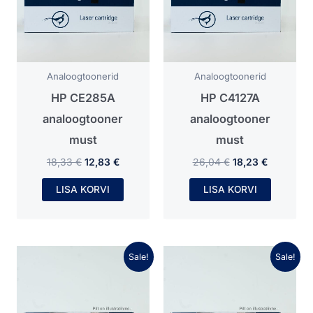
Analoogtoonerid
Analoogtoonerid
HP CE285A
HP C4127A
analoogtooner
analoogtooner
must
must
18,33
€
12,83
€
26,04
€
18,23
€
LISA KORVI
LISA KORVI
Algne
Praegune
Algne
Praegune
Sale!
Sale!
hind
hind
hind
hind
oli:
on:
oli:
on:
24,80 €.
17,36 €.
21,95 €.
15,36 €.