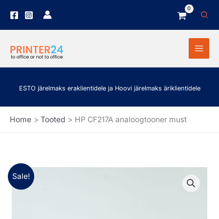
Skip
Sea
to
content
ESTO järelmaks eraklientidele ja Hoovi järelmaks äriklientidele
Home
Tooted
HP CF217A analoogtooner must
HP
Algne
Praegune
Sale!
CF217A
hind
hind
analoogtooner
must