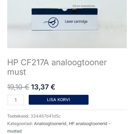
oli:
on:
kogus
19,10 €.
13,37 €.
HP CF217A analoogtooner
must
19,10
€
13,37
€
LISA KORVI
Tootekood:
334467d41d5c
Kategooriad:
Analoogtoonerid
,
HP analoogtoonerid -
mustad