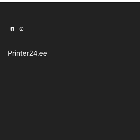
Printer24.ee
Kontakt
Peterburi tee 46-106, Tallinn, 11415
info@alerion.ee
Eesti keeles:
+372 5858 0303