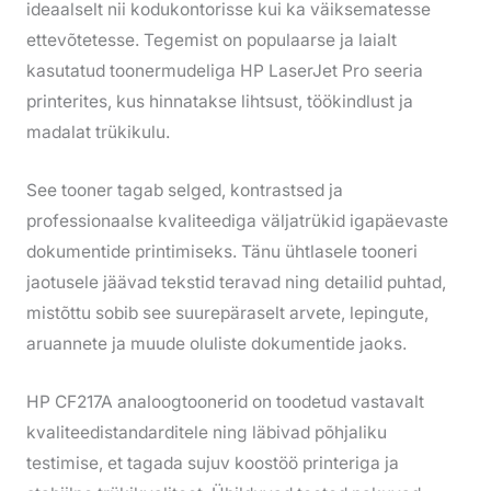
ideaalselt nii kodukontorisse kui ka väiksematesse
ettevõtetesse. Tegemist on populaarse ja laialt
kasutatud toonermudeliga HP LaserJet Pro seeria
printerites, kus hinnatakse lihtsust, töökindlust ja
madalat trükikulu.
See tooner tagab selged, kontrastsed ja
professionaalse kvaliteediga väljatrükid igapäevaste
dokumentide printimiseks. Tänu ühtlasele tooneri
jaotusele jäävad tekstid teravad ning detailid puhtad,
mistõttu sobib see suurepäraselt arvete, lepingute,
aruannete ja muude oluliste dokumentide jaoks.
HP CF217A analoogtoonerid on toodetud vastavalt
kvaliteedistandarditele ning läbivad põhjaliku
testimise, et tagada sujuv koostöö printeriga ja