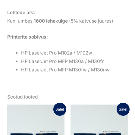
Lehtede arv:
Kuni umbes
1600 lehekülge
(5% katvuse juures)
Printerite sobivus:
HP LaserJet Pro M102a / M102w
HP LaserJet Pro MFP M130a / M130fn
HP LaserJet Pro MFP M130fw / M130nw
Seotud tooted
Algne
Praegune
Algne
Praegune
Sale!
Sale!
hind
hind
hind
hind
oli:
on:
oli:
on:
18,33 €.
12,83 €.
26,04 €.
18,23 €.