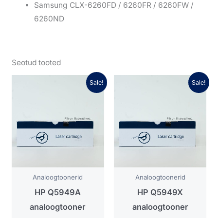
Samsung CLX-6260FD / 6260FR / 6260FW /
6260ND
Seotud tooted
Algne
Praegune
Algne
Praegune
Sale!
Sale!
hind
hind
hind
hind
oli:
on:
oli:
on:
21,95 €.
15,36 €.
23,44 €.
16,41 €.
Analoogtoonerid
Analoogtoonerid
HP Q5949A
HP Q5949X
analoogtooner
analoogtooner