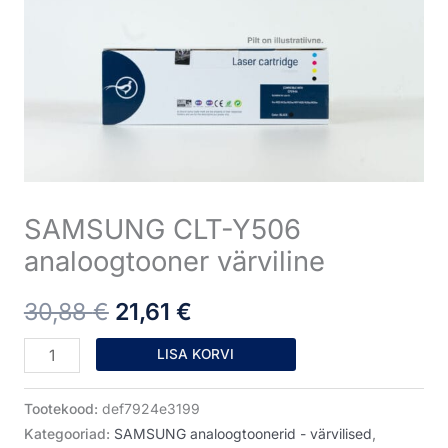
analoogtooner
oli:
on:
värviline
30,88 €.
21,61 €.
kogus
SAMSUNG CLT-Y506
analoogtooner värviline
30,88
€
21,61
€
LISA KORVI
Tootekood:
def7924e3199
Kategooriad:
SAMSUNG analoogtoonerid - värvilised
,