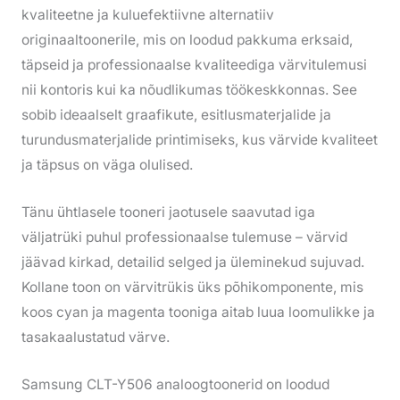
kvaliteetne ja kuluefektiivne alternatiiv
originaaltoonerile, mis on loodud pakkuma erksaid,
täpseid ja professionaalse kvaliteediga värvitulemusi
nii kontoris kui ka nõudlikumas töökeskkonnas. See
sobib ideaalselt graafikute, esitlusmaterjalide ja
turundusmaterjalide printimiseks, kus värvide kvaliteet
ja täpsus on väga olulised.
Tänu ühtlasele tooneri jaotusele saavutad iga
väljatrüki puhul professionaalse tulemuse – värvid
jäävad kirkad, detailid selged ja üleminekud sujuvad.
Kollane toon on värvitrükis üks põhikomponente, mis
koos cyan ja magenta tooniga aitab luua loomulikke ja
tasakaalustatud värve.
Samsung CLT-Y506 analoogtoonerid on loodud