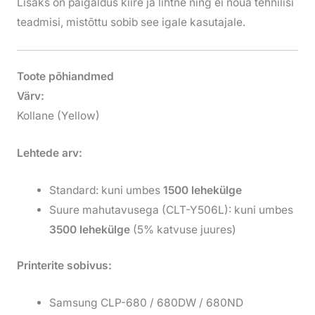
Lisaks on paigaldus kiire ja lihtne ning ei nõua tehnilisi
teadmisi, mistõttu sobib see igale kasutajale.
Toote põhiandmed
Värv:
Kollane (Yellow)
Lehtede arv:
Standard: kuni umbes
1500 lehekülge
Suure mahutavusega (CLT-Y506L): kuni umbes
3500 lehekülge
(5% katvuse juures)
Printerite sobivus:
Samsung CLP-680 / 680DW / 680ND