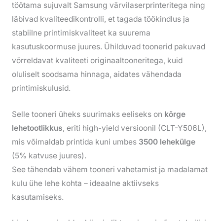
töötama sujuvalt Samsung värvilaserprinteritega ning
läbivad kvaliteedikontrolli, et tagada töökindlus ja
stabiilne printimiskvaliteet ka suurema
kasutuskoormuse juures. Ühilduvad toonerid pakuvad
võrreldavat kvaliteeti originaaltooneritega, kuid
oluliselt soodsama hinnaga, aidates vähendada
printimiskulusid.
Selle tooneri üheks suurimaks eeliseks on
kõrge
lehetootlikkus
, eriti high-yield versioonil (CLT-Y506L),
mis võimaldab printida kuni umbes
3500 lehekülge
(5% katvuse juures).
See tähendab vähem tooneri vahetamist ja madalamat
kulu ühe lehe kohta – ideaalne aktiivseks
kasutamiseks.