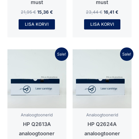
must
must
21,95
€
15,36
€
23,44
€
16,41
€
LISA KORVI
LISA KORVI
Algne
Praegune
Algne
Praegune
Sale!
Sale!
hind
hind
hind
hind
oli:
on:
oli:
on:
24,80 €.
17,36 €.
23,55 €.
16,48 €.
Analoogtoonerid
Analoogtoonerid
HP Q2613A
HP Q2624A
analoogtooner
analoogtooner