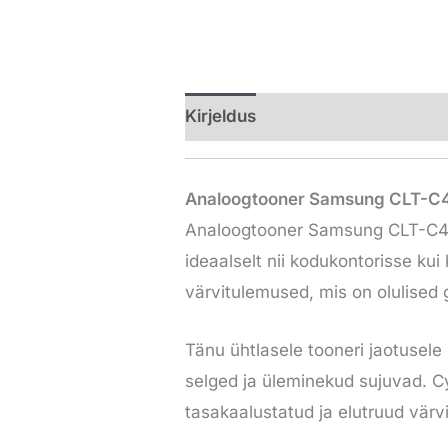
Kirjeldus
Lisainfo
Analoogtooner Samsung CLT-C404
Analoogtooner Samsung CLT-C404 (
ideaalselt nii kodukontorisse k
värvitulemused, mis on olulised g
Tänu ühtlasele tooneri jaotusele
selged ja üleminekud sujuvad. Cy
tasakaalustatud ja elutruud värv