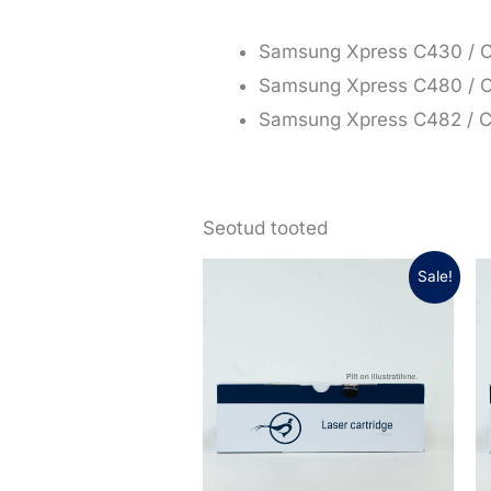
Samsung Xpress C430 /
Samsung Xpress C480 /
Samsung Xpress C482 / C
Seotud tooted
Algne
Praegune
Sale!
hind
hind
oli:
on:
26,04 €.
18,23 €.