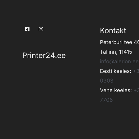
Kontakt
Peterburi tee 4
Tallinn, 11415
Printer24.ee
info@alerion.ee
Eesti keeles:
+3
0303
Vene keeles:
+
7706
PRINTER24 © 2026