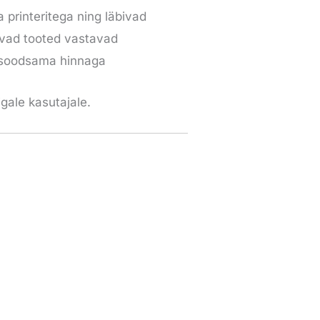
rinteritega ning läbivad
lduvad tooted vastavad
lt soodsama hinnaga
igale kasutajale.