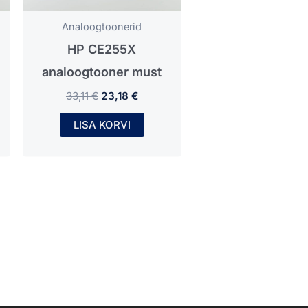
Analoogtoonerid
HP CE255X
analoogtooner must
33,11
€
23,18
€
LISA KORVI