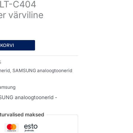
LT-C404
Praegune
r värviline
hind
on:
 KORVI
.
15,36 €.
5
nerid
,
SAMSUNG analoogtoonerid
amsung
UNG analoogtoonerid -
a turvalised maksed