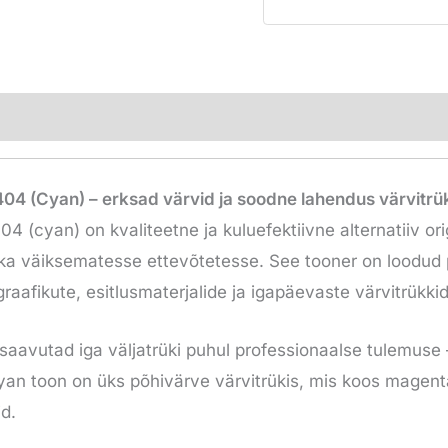
 (Cyan) – erksad värvid ja soodne lahendus värvitrü
cyan) on kvaliteetne ja kuluefektiivne alternatiiv orig
ui ka väiksematesse ettevõtetesse. See tooner on loodud
raafikute, esitlusmaterjalide ja igapäevaste värvitrükki
 saavutad iga väljatrüki puhul professionaalse tulemuse 
an toon on üks põhivärve värvitrükis, mis koos magenta
id.