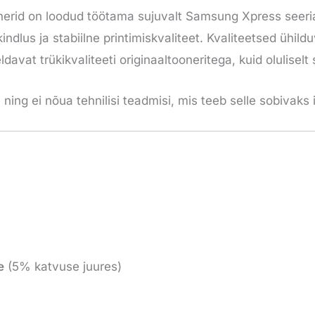
id on loodud töötama sujuvalt Samsung Xpress seeria p
ökindlus ja stabiilne printimiskvaliteet. Kvaliteetsed ühi
davat trükikvaliteeti originaaltooneritega, kuid olulise
e ning ei nõua tehnilisi teadmisi, mis teeb selle sobivaks 
e
(5% katvuse juures)