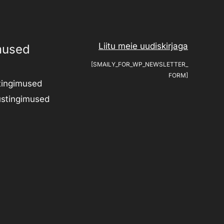
Liitu meie uudiskirjaga
mused
[SMAILY_FOR_WP_NEWSLETTER_
FORM]
tingimused
ustingimused