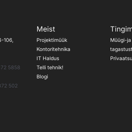
Meist
Tingi
6-106,
Projektimüük
Müügi-ja
Kontoritehnika
tagastus
IT Haldus
Privaats
72 5858
Telli tehnik
!
Blogi
372 502