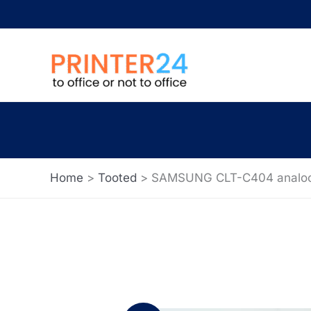
Skip
to
content
Home
Tooted
SAMSUNG CLT-C404 analoog