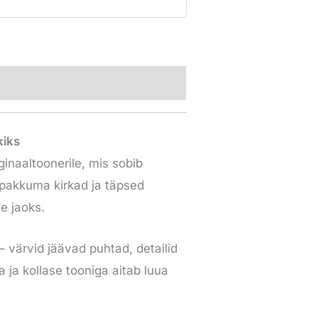
kiks
inaaltoonerile, mis sobib
 pakkuma kirkad ja täpsed
de jaoks.
– värvid jäävad puhtad, detailid
 ja kollase tooniga aitab luua