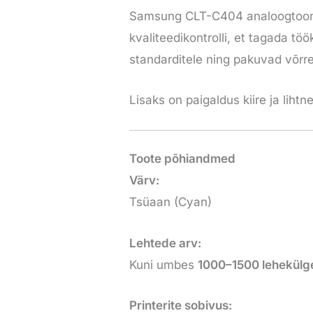
Samsung CLT-C404 analoogtooner
kvaliteedikontrolli, et tagada tö
standarditele ning pakuvad võrrel
Lisaks on paigaldus kiire ja lihtn
Toote põhiandmed
Värv:
Tsüaan (Cyan)
Lehtede arv:
Kuni umbes
1000–1500 lehekülg
Printerite sobivus: