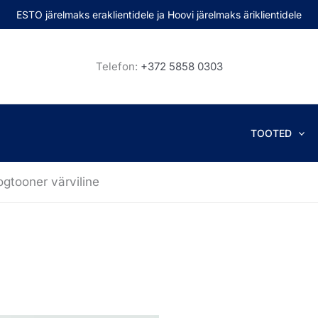
ESTO järelmaks eraklientidele ja Hoovi järelmaks äriklientidele
Telefon:
+372 5858 0303
TOOTED
tooner värviline