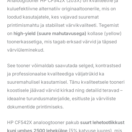
Analoogtooner HP CF542X (203X) on kvaliteetne ja
kuluefektiivne alternatiiv originaaltoonerile, mis on
loodud kasutajatele, kes vajavad suuremat
printimismahtu ja stabiilset värvikvaliteeti. Tegemist
on
high-yield (suure mahutavusega)
kollase (yellow)
toonerkassetiga, mis tagab erksad värvid ja täpsed
värviüleminekud.
See tooner võimaldab saavutada selged, kontrastsed
ja professionaalse kvaliteediga väljatrükid ka
suuremahulisel kasutamisel. Tänu kvaliteetsele tooneri
koostisele jäävad värvid kirkad ning detailid teravad –
ideaalne turundusmaterjalide, esitluste ja värviliste
dokumentide printimiseks.
HP CF542X analoogtooner pakub
suurt lehetootlikkust
kuni umbes 2500 lehekülge
(5% katvuse juures), mis