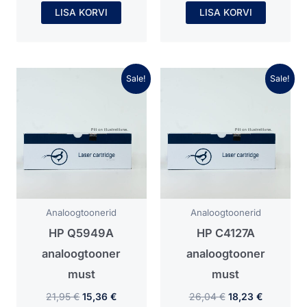
LISA KORVI
LISA KORVI
Algne
Praegune
Algne
Praegune
Sale!
Sale!
hind
hind
hind
hind
oli:
on:
oli:
on:
21,95 €.
15,36 €.
26,04 €.
18,23 €.
Analoogtoonerid
Analoogtoonerid
HP Q5949A
HP C4127A
analoogtooner
analoogtooner
must
must
21,95
€
15,36
€
26,04
€
18,23
€