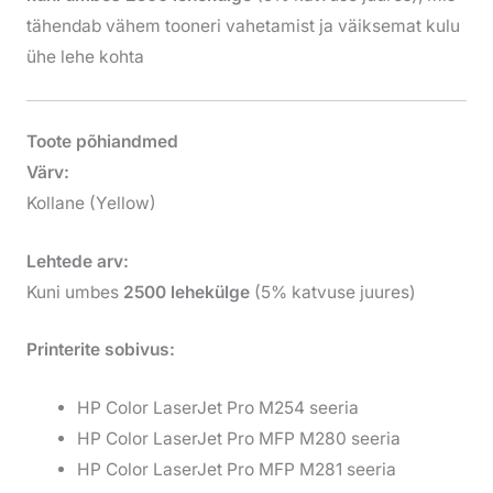
tähendab vähem tooneri vahetamist ja väiksemat kulu
ühe lehe kohta
Toote põhiandmed
Värv:
Kollane (Yellow)
Lehtede arv:
Kuni umbes
2500 lehekülge
(5% katvuse juures)
Printerite sobivus:
HP Color LaserJet Pro M254 seeria
HP Color LaserJet Pro MFP M280 seeria
HP Color LaserJet Pro MFP M281 seeria