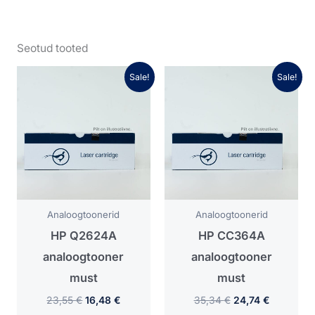
Seotud tooted
Algne
Praegune
Algne
Praegune
Sale!
Sale!
hind
hind
hind
hind
oli:
on:
oli:
on:
23,55 €.
16,48 €.
35,34 €.
24,74 €.
Analoogtoonerid
Analoogtoonerid
HP Q2624A
HP CC364A
analoogtooner
analoogtooner
must
must
23,55
€
16,48
€
35,34
€
24,74
€