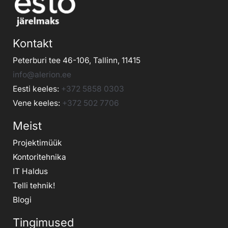
Kontakt
Peterburi tee 46-106, Tallinn, 11415
info@alerion.ee
Eesti keeles:
+372 5858 0303
Vene keeles:
+372 502 7706
Meist
Projektimüük
Kontoritehnika
IT Haldus
Telli tehnik
!
Blogi
Tingimused