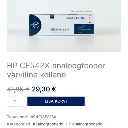
värviline
oli:
on:
kollane
41,85 €.
29,30 €.
kogus
HP CF542X analoogtooner
värviline kollane
41,85
€
29,30
€
LISA KORVI
Tootekood:
1a04f965818a
Kategooriad:
Analoogtoonerid
,
HP analoogtoonerid -