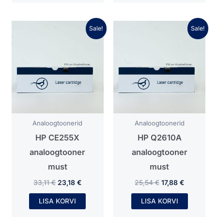
Algne
Praegune
Algne
Praegune
Sale!
Sale!
hind
hind
hind
hind
oli:
on:
oli:
on:
33,11 €.
23,18 €.
25,54 €.
17,88 €.
Analoogtoonerid
Analoogtoonerid
HP CE255X
HP Q2610A
analoogtooner
analoogtooner
must
must
33,11
€
23,18
€
25,54
€
17,88
€
LISA KORVI
LISA KORVI