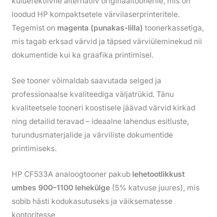
kuluefektiivne alternatiiv originaaltoonerile, mis on
loodud HP kompaktsetele värvilaserprinteritele.
Tegemist on
magenta (punakas-lilla)
toonerkassetiga,
mis tagab erksad värvid ja täpsed värviüleminekud nii
dokumentide kui ka graafika printimisel.
See tooner võimaldab saavutada selged ja
professionaalse kvaliteediga väljatrükid. Tänu
kvaliteetsele tooneri koostisele jäävad värvid kirkad
ning detailid teravad – ideaalne lahendus esitluste,
turundusmaterjalide ja värviliste dokumentide
printimiseks.
HP CF533A analoogtooner pakub
lehetootlikkust
umbes 900–1100 lehekülge
(5% katvuse juures), mis
sobib hästi kodukasutuseks ja väiksematesse
kontoritesse