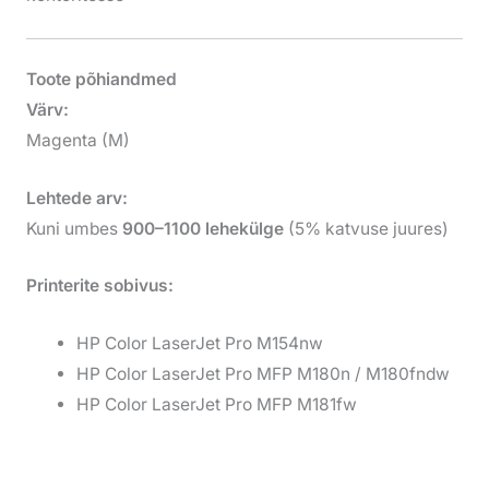
Toote põhiandmed
Värv:
Magenta (M)
Lehtede arv:
Kuni umbes
900–1100 lehekülge
(5% katvuse juures)
Printerite sobivus:
HP Color LaserJet Pro M154nw
HP Color LaserJet Pro MFP M180n / M180fndw
HP Color LaserJet Pro MFP M181fw