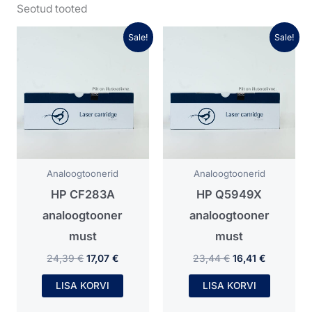
Seotud tooted
Algne
Praegune
Algne
Praegune
Sale!
Sale!
hind
hind
hind
hind
oli:
on:
oli:
on:
24,39 €.
17,07 €.
23,44 €.
16,41 €.
Analoogtoonerid
Analoogtoonerid
HP CF283A
HP Q5949X
analoogtooner
analoogtooner
must
must
24,39
€
17,07
€
23,44
€
16,41
€
LISA KORVI
LISA KORVI