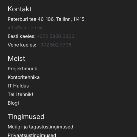
Kontakt
Peterburi tee 46-106, Tallinn, 11415
info@alerion.ee
Eesti keeles:
+372 5858 0303
Vene keeles:
+372 502 7706
Meist
Projektimüük
Kontoritehnika
IT Haldus
Telli tehnik
!
Blogi
Tingimused
Müügi-ja tagastustingimused
Privaatsustingimused