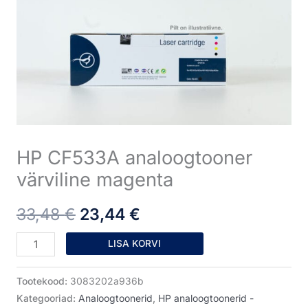
värviline
oli:
on:
magenta
33,48 €.
23,44 €.
kogus
HP CF533A analoogtooner
värviline magenta
33,48
€
23,44
€
LISA KORVI
Tootekood:
3083202a936b
Kategooriad:
Analoogtoonerid
,
HP analoogtoonerid -