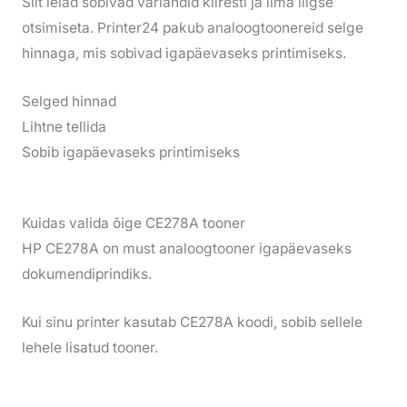
Siit leiad sobivad variandid kiiresti ja ilma liigse
otsimiseta. Printer24 pakub analoogtoonereid selge
hinnaga, mis sobivad igapäevaseks printimiseks.
Selged hinnad
Lihtne tellida
Sobib igapäevaseks printimiseks
Kuidas valida õige CE278A tooner
HP CE278A on must analoogtooner igapäevaseks
dokumendiprindiks.
Kui sinu printer kasutab CE278A koodi, sobib sellele
lehele lisatud tooner.